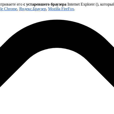
атриваете его
с устаревшего браузера
Internet Explorer (
), которы
le Chrome
,
Яндекс.Браузер
,
Mozilla FireFox
.