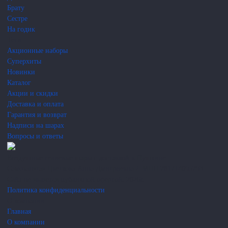
Брату
Сестре
На годик
Теги
Акционные наборы
Суперхиты
Новинки
Каталог
Акции и скидки
Доставка и оплата
Гарантия и возврат
Надписи на шарах
Вопросы и ответы
Воздушные гелиевые шары с доставкой в Пушкине
Самозанятая Цветкова Анна Дмитриевна
/
ИНН 781714095793
Сайт не является публичной офертой.
2026г.
Политика конфиденциальности
О компании
Главная
О компании