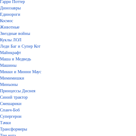
Гарри Поттер
Динозавры
Единороги
Космос
Животные
Звездные войны
Куклы ЛОЛ
Леди Баг и Супер Кот
Майнкрафт
Маша и Медведь
Машины
Микки и Минни Маус
Мимимишки
Миньоны
Принцессы Диснея
Синий трактор
Смешарики
Спанч-Боб
Супергерои
Тачки
Трансформеры
Три кота