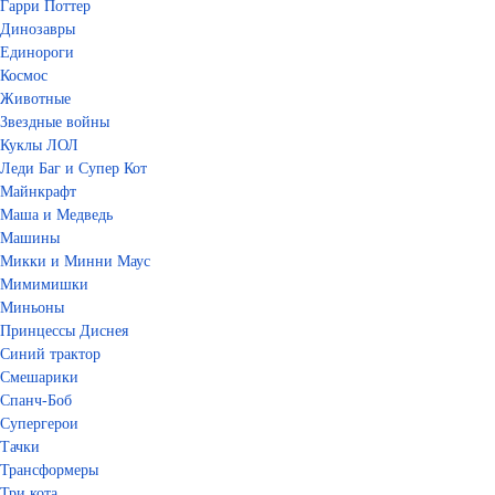
Гарри Поттер
Динозавры
Единороги
Космос
Животные
Звездные войны
Куклы ЛОЛ
Леди Баг и Супер Кот
Майнкрафт
Маша и Медведь
Машины
Микки и Минни Маус
Мимимишки
Миньоны
Принцессы Диснея
Синий трактор
Смешарики
Спанч-Боб
Супергерои
Тачки
Трансформеры
Три кота