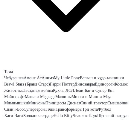
Тема
Чебурашка
Амонг Ас
Анимэ
My Little Pony
Вспыш и чудо-машинки
Brawl Stars (Бравл Старс)
Гарри Поттер
Динозавры
Единороги
Космос
Животные
Звездные войны
Куклы ЛОЛ
Леди Баг и Супер Кот
Майнкрафт
Маша и Медведь
Машины
Микки и Минни Маус
Мимимишки
Миньоны
Принцессы Диснея
Синий трактор
Смешарики
Спанч-Боб
Супергерои
Тачки
Трансформеры
Три кота
Футбол
Хаги Ваги
Холодное сердце
Hello Kitty
Человек Паук
Щенячий патруль