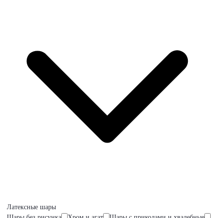
Латексные шары
Шары без рисунка
Хром и агат
Шары с приколами и хвалебные